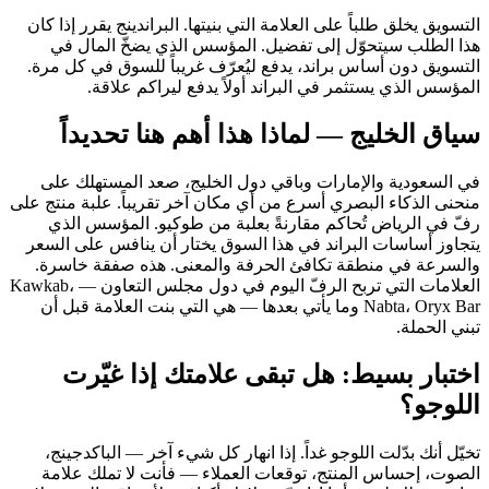
التسويق يخلق طلباً على العلامة التي بنيتها. البراندينج يقرر إذا كان
هذا الطلب سيتحوّل إلى تفضيل. المؤسس الذي يضخّ المال في
التسويق دون أساس براند، يدفع ليُعرّف غريباً للسوق في كل مرة.
المؤسس الذي يستثمر في البراند أولاً يدفع ليراكم علاقة.
سياق الخليج — لماذا هذا أهم هنا تحديداً
في السعودية والإمارات وباقي دول الخليج، صعد المستهلك على
منحنى الذكاء البصري أسرع من أي مكان آخر تقريباً. علبة منتج على
رفّ في الرياض تُحاكم مقارنةً بعلبة من طوكيو. المؤسس الذي
يتجاوز أساسات البراند في هذا السوق يختار أن ينافس على السعر
والسرعة في منطقة تكافئ الحرفة والمعنى. هذه صفقة خاسرة.
العلامات التي تربح الرفّ اليوم في دول مجلس التعاون — Kawkab،
Nabta، Oryx Bar وما يأتي بعدها — هي التي بنت العلامة قبل أن
تبني الحملة.
اختبار بسيط: هل تبقى علامتك إذا غيّرت
اللوجو؟
تخيّل أنك بدّلت اللوجو غداً. إذا انهار كل شيء آخر — الباكدجينج،
الصوت، إحساس المنتج، توقعات العملاء — فأنت لا تملك علامة