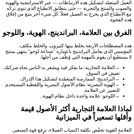
العمل المتعمّد لتشكيل هذه الارتباطات — عبر الاستراتيجية والهوية
والصوت والمنتج والتجربة — حتى يتطابق الانطباع الذي تنوي تركه
مع الانطباع الذي يخرج به العميل فعلاً. كل شيء آخر يتبع من إغلاق
هذه الفجوة.
الفرق بين العلامة، البراندينج، الهوية، واللوجو
هذه المصطلحات الأربعة يخلط بينها كثيرون، والخلط مكلف.
المؤسس الذي يعامل البراندينج باعتباره "صناعة لوجو" ينتهي بمنتج
لا يستطيع أن يقوم بالمهمة التي وُظّف من أجلها.
→
العلامة التجارية: ما يفكر فيه ويشعر به الناس تجاه شركتك.
تعيش في السوق.
→
البراندينج: الممارسة المتعمّدة لتشكيل هذا الإدراك.
→
الهوية البصرية: نظام الأصول البصرية واللفظية المستخدم
للتعبير عن العلامة.
→
اللوجو: علامة واحدة داخل نظام الهوية.
لماذا العلامة التجارية أكثر الأصول قيمة
وأقلها تسعيراً في الميزانية
العلامة القوية تخفّض تكلفة اكتساب العملاء، ترفع قوة التسعير،