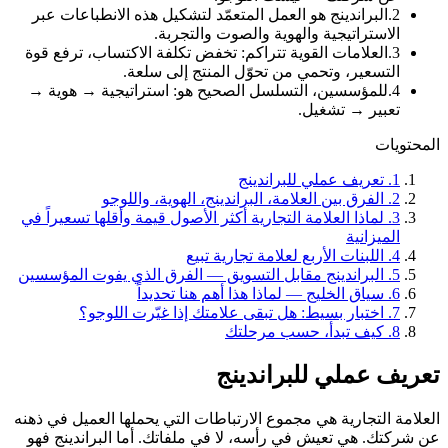
2
.
البراندينج هو العمل المتعمّد لتشكيل هذه الانطباعات عبر
الاستراتيجية والهوية والصوت والتجربة.
3
.
العلامات القوية تتراكم: تخفض تكلفة الاكتساب، ترفع قوة
التسعير، وتحمي من تحوّل المنتج إلى سلعة.
4
.
للمؤسسين، التسلسل الصحيح هو: استراتيجية → هوية →
تعبير → تشغيل.
المحتويات
1
.
تعريف عملي للبراندينج
2
.
الفرق بين العلامة، البراندينج، الهوية، واللوجو
3
.
لماذا العلامة التجارية أكثر الأصول قيمة وأقلها تسعيراً في
الميزانية
4
.
اللبنات الأربع لعلامة تجارية تبيع
5
.
البراندينج مقابل التسويق — الفرق الذي يفوت المؤسسين
6
.
سياق الخليج — لماذا هذا أهم هنا تحديداً
7
.
اختبار بسيط: هل تبقى علامتك إذا غيّرت اللوجو؟
8
.
كيف تبدأ، حسب مرحلتك
تعريف عملي للبراندينج
العلامة التجارية هي مجموع الارتباطات التي يحملها العميل في ذهنه
عن شركتك. هي تعيش في رأسه، لا في ملفاتك. أما البراندينج فهو