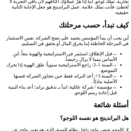
تجارية. تملك لوجو. أما إذا هزّ عملاؤك أكتافهم لأن باقي التجربة لا
تُخطئ، فأنت تملك علامة. عمل البراندينج هو جعل الإجابة الثانية
حقيقية.
كيف تبدأ، حسب مرحلتك
أين يجب أن يبدأ المؤسس يعتمد على نضج الشركة. نفس الاستثمار
في المرحلة الخاطئة إما يحرق المال أو يخفق في التسليم.
→
قبل الإطلاق: استثمر في الاستراتيجية والهوية معاً. ابنِ
الأساس بينما لا يزال رخيصاً.
→
السنة 1–3: راجع الاستراتيجية سنوياً؛ طوّر الهوية إذا تحرك
التموضع.
→
السنة 3+: أعد البراند فقط حين تتجاوز الشركة قصتها
الأصلية ماديّاً.
→
مؤسسة / شركة عائلية: ابدأ بـ تدقيق براند؛ أعد بناء البنية
قبل إعادة رسم اللوجو.
أسئلة شائعة
هل البراندينج هو نفسه اللوجو؟
لا. اللوجو عنصر واحد داخل نظام الهوية، الذي هو تعبير واحد عن