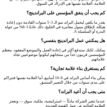
العلامة. العلامة نفسها هي الإدراك في السوق.
كم يجب أن ينفق المؤسس على البراندينج؟
بقدر ما يكفي ليحمل البراند نمو الـ 3–5 سنوات القادمة دون إعادة
هيكلة. لإطلاق ممول مغامرة في الخليج، ذلك عادةً 3–8% من جولة
البذرة أو السلسلة A.
هل يمكنني عمل البراندينج بنفسي؟
يمكنك، لكنك ستدفع أكثر في إعادة العمل والتموضع المفقود. معظم
المؤسسين قريبون جداً من منتجاتهم ليكونوا موضوعيين تجاه
علاماتهم.
كم يستغرق بناء علامة تجارية؟
يمكن بناء أساس البراند في 8–10 أسابيع. أما العلامة نفسها فتتراكم
على مدى سنوات من خلال التعبير المتسق.
متى يجب أن أعيد البراند؟
عندما تتغير الشركة ماديّاً — استراتيجية، ملكية، سوق — وتعجز
العلامة الحالية عن حمل القصة الجديدة.