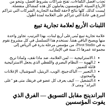
تجذب أفضل الكفاءات، تفتح شراكات بشروط أفضل، وتنجو من
الأرباع السيئة. المؤسسون يعاملون كل هذه كمشاكل منفصلة.
ليست كذلك. كلها نتائج لاحقة للعلامة التجارية. الشركات التي تتراكم
أسرع هي عادةً التي تتراكم على العلامة لمدة أطول.
اللبنات الأربع لعلامة تجارية تبيع
علامة تجارية تبيع تُبنى على أربع لبنات، بهذا الترتيب. تجاوز واحدة
منها ويصبح الباقي هشاً. نستخدم هذا التسلسل في كل مشروع نقوم
به في Pivot Studio، من مؤسس مرحلة بذرة في الرياض إلى
مجموعة عمرها 25 سنة في الإمارات.
1.
الاستراتيجية — لمن العلامة، ضد ماذا تقف، ولماذا تربح.
2.
الهوية — النظام البصري واللفظي الذي يجعل الاستراتيجية
قابلة للتمييز.
3.
التعبير — الباكدجينج، الويب، الريتيل، السوشيال، الإعلانات
والمحتوى.
4.
التشغيل — كيف يعرف كل عضو في فريقك متى هو "على
البراند" ومتى لا.
البراندينج مقابل التسويق — الفرق الذي
يفوت المؤسسين